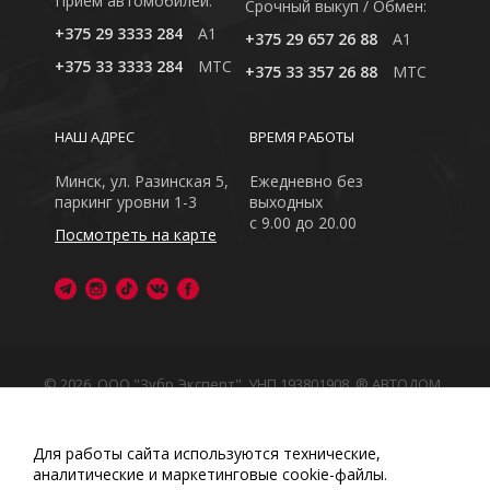
Приём автомобилей:
Cрочный выкуп / Обмен:
+375 29 3333 284
A1
+375 29 657 26 88
A1
+375 33 3333 284
MTC
+375 33 357 26 88
MTC
НАШ АДРЕС
ВРЕМЯ РАБОТЫ
Минск, ул. Разинская 5,
Ежедневно без
паркинг уровни 1-3
выходных
с 9.00 до 20.00
Посмотреть на карте
© 2026, ООО "Зубр Эксперт", УНП 193801908. ® АВТОДОМ
- зарегистрированная торговая марка в Республике
Беларусь
Обращаем Ваше внимание на то, что данный интернет-
Для работы сайта используются технические,
сайт носит исключительно информационный характер
аналитические и маркетинговые сооkіе-файлы.
Любое использование либо копирование материалов