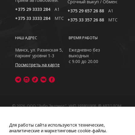
Приём автомобилей:
Cрочный выкуп / Обмен:
+375 29 3333 284
A1
+375 29 657 26 88
A1
+375 33 3333 284
MTC
+375 33 357 26 88
MTC
НАШ АДРЕС
ВРЕМЯ РАБОТЫ
Минск, ул. Разинская 5,
Ежедневно без
паркинг уровни 1-3
выходных
с 9.00 до 20.00
Посмотреть на карте
© 2026, ООО "Зубр Эксперт", УНП 193801908. ® АВТОДОМ
- зарегистрированная торговая марка в Республике
Беларусь
Обращаем Ваше внимание на то, что данный интернет-
Для работы сайта используются технические,
сайт носит исключительно информационный характер
аналитические и маркетинговые сооkіе-файлы.
Любое использование либо копирование материалов