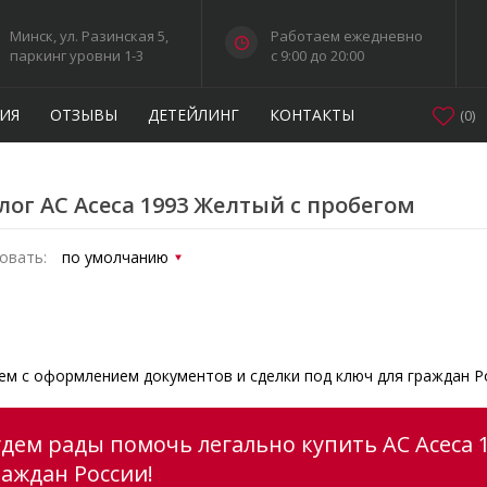
Минск, ул. Разинская 5,
Работаем ежедневно
паркинг уровни 1-3
c 9:00 до 20:00
ИЯ
ОТЗЫВЫ
ДЕТЕЙЛИНГ
КОНТАКТЫ
(
0
)
лог AC Aceca 1993 Желтый с пробегом
овать:
м с оформлением документов и сделки под ключ для граждан Р
удем рады помочь легально купить AC Aceca 
раждан России!