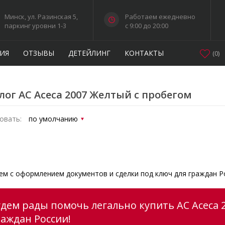
Минск, ул. Разинская 5,
Работаем ежедневно
паркинг уровни 1-3
c 9:00 до 20:00
ИЯ
ОТЗЫВЫ
ДЕТЕЙЛИНГ
КОНТАКТЫ
(
0
)
лог AC Aceca 2007 Желтый с пробегом
овать:
м с оформлением документов и сделки под ключ для граждан Р
удем рады помочь легально купить AC Aceca 
раждан России!