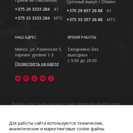
Приём автомобилей:
Cрочный выкуп / Обмен:
+375 29 3333 284
A1
+375 29 657 26 88
A1
+375 33 3333 284
MTC
+375 33 357 26 88
MTC
НАШ АДРЕС
ВРЕМЯ РАБОТЫ
Минск, ул. Разинская 5,
Ежедневно без
паркинг уровни 1-3
выходных
с 9.00 до 20.00
Посмотреть на карте
© 2026, ООО "Зубр Эксперт", УНП 193801908. ® АВТОДОМ
- зарегистрированная торговая марка в Республике
Беларусь
Обращаем Ваше внимание на то, что данный интернет-
Для работы сайта используются технические,
сайт носит исключительно информационный характер
аналитические и маркетинговые сооkіе-файлы.
Любое использование либо копирование материалов