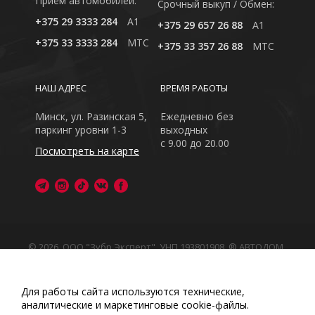
Приём автомобилей:
Cрочный выкуп / Обмен:
+375 29 3333 284
A1
+375 29 657 26 88
A1
+375 33 3333 284
MTC
+375 33 357 26 88
MTC
НАШ АДРЕС
ВРЕМЯ РАБОТЫ
Минск, ул. Разинская 5,
Ежедневно без
паркинг уровни 1-3
выходных
с 9.00 до 20.00
Посмотреть на карте
© 2026, ООО "Зубр Эксперт", УНП 193801908. ® АВТОДОМ
- зарегистрированная торговая марка в Республике
Беларусь
Обращаем Ваше внимание на то, что данный интернет-
Для работы сайта используются технические,
сайт носит исключительно информационный характер
аналитические и маркетинговые сооkіе-файлы.
Любое использование либо копирование материалов