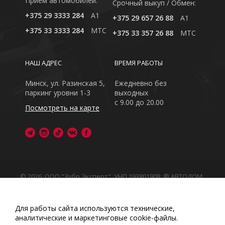
Приём автомобилей:
Cрочный выкуп / Обмен:
+375 29 3333 284
A1
+375 29 657 26 88
A1
+375 33 3333 284
MTC
+375 33 357 26 88
MTC
НАШ АДРЕС
ВРЕМЯ РАБОТЫ
Минск, ул. Разинская 5,
Ежедневно без
паркинг уровни 1-3
выходных
с 9.00 до 20.00
Посмотреть на карте
© 2026, ООО "Зубр Эксперт", УНП 193801908. ® АВТОДОМ
- зарегистрированная торговая марка в Республике
Беларусь
Обращаем Ваше внимание на то, что данный интернет-
Для работы сайта используются технические,
сайт носит исключительно информационный характер
аналитические и маркетинговые сооkіе-файлы.
Любое использование либо копирование материалов