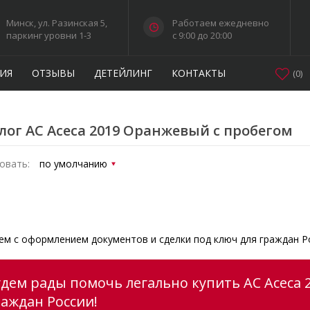
Минск, ул. Разинская 5,
Работаем ежедневно
паркинг уровни 1-3
c 9:00 до 20:00
ИЯ
ОТЗЫВЫ
ДЕТЕЙЛИНГ
КОНТАКТЫ
(
0
)
лог AC Aceca 2019 Оранжевый с пробегом
овать:
м с оформлением документов и сделки под ключ для граждан Р
удем рады помочь легально купить AC Aceca 
раждан России!