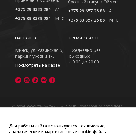
Приём автомобилей:
Cрочный выкуп / Обмен:
+375 29 3333 284
A1
+375 29 657 26 88
A1
+375 33 3333 284
MTC
+375 33 357 26 88
MTC
НАШ АДРЕС
ВРЕМЯ РАБОТЫ
Минск, ул. Разинская 5,
Ежедневно без
паркинг уровни 1-3
выходных
с 9.00 до 20.00
Посмотреть на карте
© 2026, ООО "Зубр Эксперт", УНП 193801908. ® АВТОДОМ
- зарегистрированная торговая марка в Республике
Беларусь
Обращаем Ваше внимание на то, что данный интернет-
Для работы сайта используются технические,
сайт носит исключительно информационный характер
аналитические и маркетинговые сооkіе-файлы.
Любое использование либо копирование материалов