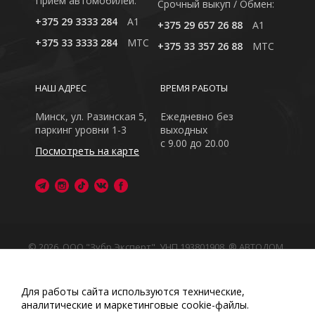
Приём автомобилей:
Cрочный выкуп / Обмен:
+375 29 3333 284
A1
+375 29 657 26 88
A1
+375 33 3333 284
MTC
+375 33 357 26 88
MTC
НАШ АДРЕС
ВРЕМЯ РАБОТЫ
Минск, ул. Разинская 5,
Ежедневно без
паркинг уровни 1-3
выходных
с 9.00 до 20.00
Посмотреть на карте
© 2026, ООО "Зубр Эксперт", УНП 193801908. ® АВТОДОМ
- зарегистрированная торговая марка в Республике
Беларусь
Обращаем Ваше внимание на то, что данный интернет-
Для работы сайта используются технические,
сайт носит исключительно информационный характер
аналитические и маркетинговые сооkіе-файлы.
Любое использование либо копирование материалов