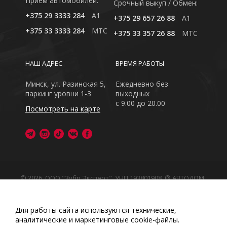
Приём автомобилей:
Cрочный выкуп / Обмен:
+375 29 3333 284
A1
+375 29 657 26 88
A1
+375 33 3333 284
MTC
+375 33 357 26 88
MTC
НАШ АДРЕС
ВРЕМЯ РАБОТЫ
Минск, ул. Разинская 5,
Ежедневно без
паркинг уровни 1-3
выходных
с 9.00 до 20.00
Посмотреть на карте
© 2026, ООО "Зубр Эксперт", УНП 193801908. ® АВТОДОМ
- зарегистрированная торговая марка в Республике
Беларусь
Обращаем Ваше внимание на то, что данный интернет-
Для работы сайта используются технические,
сайт носит исключительно информационный характер
аналитические и маркетинговые сооkіе-файлы.
Любое использование либо копирование материалов