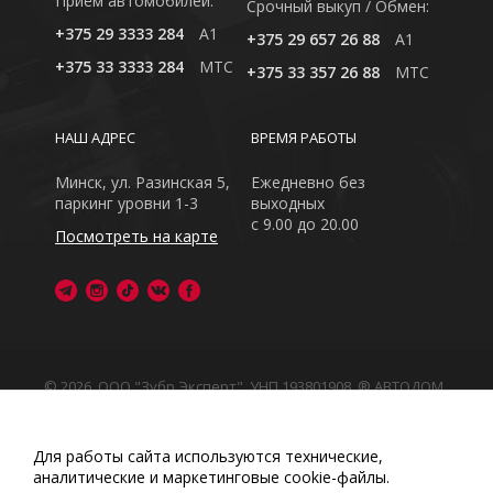
Приём автомобилей:
Cрочный выкуп / Обмен:
+375 29 3333 284
A1
+375 29 657 26 88
A1
+375 33 3333 284
MTC
+375 33 357 26 88
MTC
НАШ АДРЕС
ВРЕМЯ РАБОТЫ
Минск, ул. Разинская 5,
Ежедневно без
паркинг уровни 1-3
выходных
с 9.00 до 20.00
Посмотреть на карте
© 2026, ООО "Зубр Эксперт", УНП 193801908. ® АВТОДОМ
- зарегистрированная торговая марка в Республике
Беларусь
Обращаем Ваше внимание на то, что данный интернет-
Для работы сайта используются технические,
сайт носит исключительно информационный характер
аналитические и маркетинговые сооkіе-файлы.
Любое использование либо копирование материалов