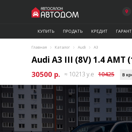
КУПИТЬ
ПРОДАТЬ
КРЕДИТ
ГАРАНТ
›
›
›
Главная
Каталог
Audi
A3
Audi A3 III (8V) 1.4 AMT (
30500 р.
≈ 10213 у.е
10425
В кр