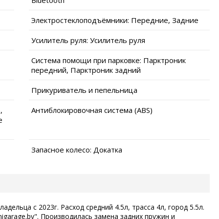
Электростеклоподъёмники: Передние, Задние
Усилитель руля: Усилитель руля
Система помощи при парковке: Парктроник
передний, Парктроник задний
Прикуриватель и пепельница
,
Антиблокировочная система (ABS)
е
Запасное колесо: Докатка
дельца с 2023г. Расход средний 4.5л, трасса 4л, город 5.5л.
garage.by". Производилась замена задних пружин и