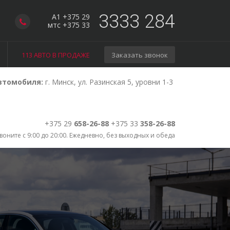
3333 284
A1 +375 29
мтс +375 33
113 АВТО В ПРОДАЖЕ
Заказать звонок
втомобиля:
г. Минск, ул. Разинская 5, уровни 1-3
+375 29
658-26-88
+375 33
358-26-88
воните с 9:00 до 20:00. Ежедневно, без выходных и обеда