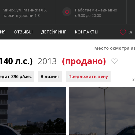
Минск, ул. Разинская 5,
Работаем ежедневно
паркинг уровни 1-3
c 9:00 до 20:00
ИЯ
ОТЗЫВЫ
ДЕТЕЙЛИНГ
КОНТАКТЫ
(
0
)
Место осмотра а
140 л.с.)
2013
(продано)
едит 396 р/мес
В лизинг
Предложить цену
З