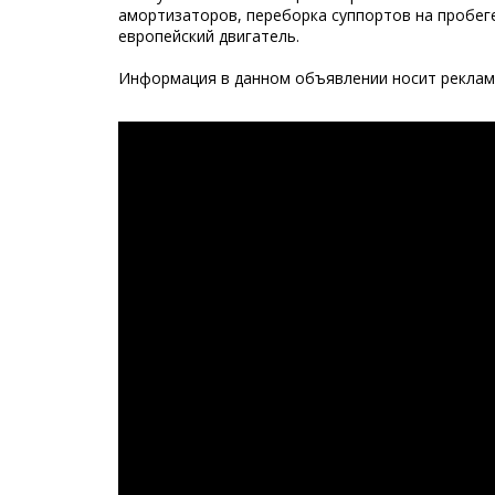
амортизаторов, переборка суппортов на пробеге
европейский двигатель.
Информация в данном объявлении носит рекламн