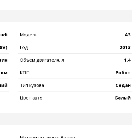
udi
Модель
A3
(8V)
Год
2013
зин
Объем двигателя, л
1,4
 км
КПП
Робот
ний
Тип кузова
Седан
Цвет авто
Белый
Материал салона: Велюр