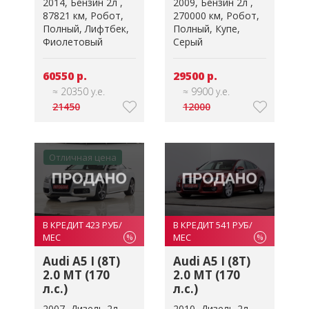
2014
Бензин 2л
2009
Бензин 2л
87821 км
Робот
270000 км
Робот
Полный
Лифтбек
Полный
Купе
Фиолетовый
Серый
60550 р.
29500 р.
≈ 20350 у.е.
≈ 9900 у.е.
21450
12000
Отличная цена
В КРЕДИТ 423 РУБ/
В КРЕДИТ 541 РУБ/
МЕС
МЕС
%
%
Audi A5 I (8T)
Audi A5 I (8T)
2.0 MT (170
2.0 MT (170
л.с.)
л.с.)
2007
Дизель 2л
2010
Дизель 2л