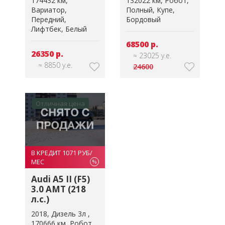
174432 км
132022 км
Робот
Вариатор
Полный
Купе
Передний
Бордовый
Лифтбек
Белый
68500 р.
26350 р.
≈ 23025 у.е.
≈ 8850 у.е.
24600
Отличная цена
В КРЕДИТ 1071 РУБ/
МЕС
%
Audi A5 II (F5)
3.0 AMT (218
л.с.)
2018
Дизель 3л
170666 км
Робот