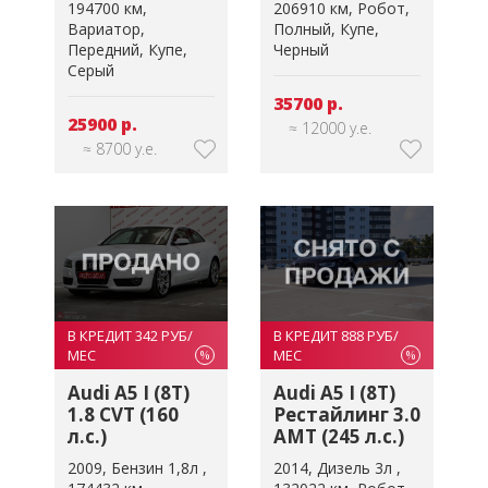
194700 км
206910 км
Робот
Вариатор
Полный
Купе
Передний
Купе
Черный
Серый
35700 р.
25900 р.
≈ 12000 у.е.
≈ 8700 у.е.
В КРЕДИТ 342 РУБ/
В КРЕДИТ 888 РУБ/
МЕС
МЕС
%
%
Audi A5 I (8T)
Audi A5 I (8T)
1.8 CVT (160
Рестайлинг 3.0
л.с.)
AMT (245 л.с.)
2009
Бензин 1,8л
2014
Дизель 3л