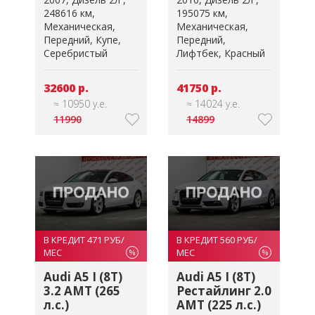
248616 км
195075 км
Механическая
Механическая
Передний
Купе
Передний
Серебристый
Лифтбек
Красный
32600 р.
41750 р.
≈ 10950 у.е.
≈ 14024 у.е.
11990
14899
В КРЕДИТ 471 РУБ/
В КРЕДИТ 560 РУБ/
МЕС
МЕС
%
%
Audi A5 I (8T)
Audi A5 I (8T)
3.2 AMT (265
Рестайлинг 2.0
л.с.)
AMT (225 л.с.)