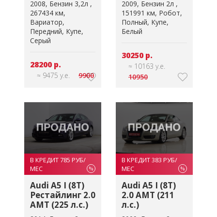
2008
Бензин 3,2л
2009
Бензин 2л
267434 км
151991 км
Робот
Вариатор
Полный
Купе
Передний
Купе
Белый
Серый
30250 р.
28200 р.
≈ 10163 у.е.
≈ 9475 у.е.
9900
10950
В КРЕДИТ 785 РУБ/
В КРЕДИТ 383 РУБ/
МЕС
МЕС
%
%
Audi A5 I (8T)
Audi A5 I (8T)
Рестайлинг 2.0
2.0 AMT (211
AMT (225 л.с.)
л.с.)