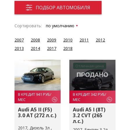
ПОДБОР АВТОМОБИЛЯ
Сортировать:
2007
2008
2009
2010
2011
2012
2013
2014
2017
2018
Отличная цена
В КРЕДИТ 941 РУБ/
В КРЕДИТ 342 РУБ/
МЕС
МЕС
%
%
Audi A5 II (F5)
Audi A5 I (8T)
3.0 AT (272 л.с.)
3.2 CVT (265
л.с.)
2017
Дизель 3л
2007
Бензин 3,2л