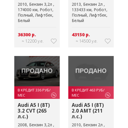
2010
Бензин 3,2л
2013
Бензин 2л
174000 км
Робот
133433 км
Робот
Полный
Лифтбек
Полный
Лифтбек
Белый
Белый
36300 р.
43150 р.
≈ 12200 у.е.
≈ 14500 у.е.
В КРЕДИТ 336 РУБ/
В КРЕДИТ 463 РУБ/
МЕС
МЕС
%
%
Audi A5 I (8T)
Audi A5 I (8T)
3.2 CVT (265
2.0 AMT (211
л.с.)
л.с.)
2008
Бензин 3,2л
2010
Бензин 2л