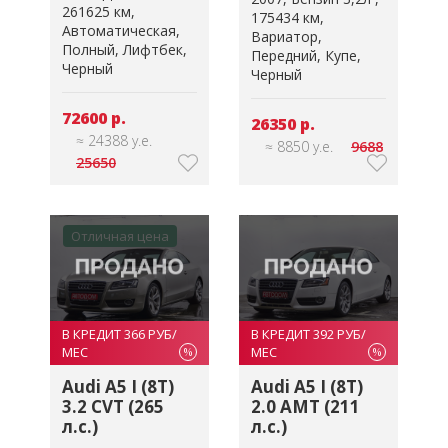
261625 км
175434 км
Автоматическая
Вариатор
Полный
Лифтбек
Передний
Купе
Черный
Черный
72600 р.
26350 р.
≈ 24388 у.е.
≈ 8850 у.е.
9688
25650
Отличная цена
В КРЕДИТ 366 РУБ/
В КРЕДИТ 392 РУБ/
МЕС
МЕС
%
%
Audi A5 I (8T)
Audi A5 I (8T)
3.2 CVT (265
2.0 AMT (211
л.с.)
л.с.)