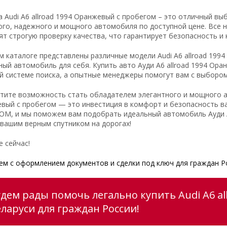
а Audi A6 allroad 1994 Оранжевый с пробегом – это отличный вы
ого, надежного и мощного автомобиля по доступной цене. Все н
ят строгую проверку качества, что гарантирует безопасность и
м каталоге представлены различные модели Audi A6 allroad 199
ный автомобиль для себя. Купить авто Ауди A6 allroad 1994 Ор
й системе поиска, а опытные менеджеры помогут вам с выбором 
стите возможность стать обладателем элегантного и мощного ав
вый с пробегом — это инвестиция в комфорт и безопасность в
М, и мы поможем вам подобрать идеальный автомобиль Ауди A6
 вашим верным спутником на дорогах!
е сейчас!
м с оформлением документов и сделки под ключ для граждан Р
удем рады помочь легально купить Audi A6 a
еларуси для граждан России!