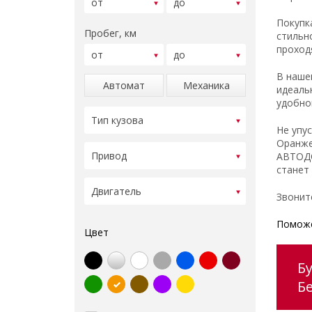
Покупк
Пробег, км
стильн
проход
В наше
Автомат
Механика
идеаль
удобно
Не упу
Оранже
АВТОДО
станет
Звонит
Поможе
Цвет
Б
Б