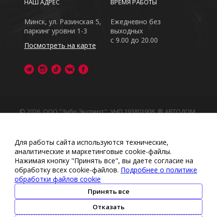
НАШ АДРЕС
ВРЕМЯ РАБОТЫ
Минск, ул. Разинская 5,
Ежедневно без
паркинг уровни 1-3
выходных
с 9.00 до 20.00
Посмотреть на карте
© 2026, ООО "Зубр Эксперт", УНП 193801908. ® АВТОДОМ
- зарегистрированная торговая марка в Республике
Беларусь
Обращаем Ваше внимание на то, что данный интернет-
Для работы сайта используются технические,
сайт носит исключительно информационный характер
аналитические и маркетинговые сооkіе-файлы.
Любое использование либо копирование материалов
Нажимая кнопку "Принять все", вы даете согласие на
или подборки материалов сайта, элементов дизайна и
обработку всех cookie-файлов.
Подробнее о политике
оформления запрещено
обработки файлов cookie
Политика обработки персональных данных
•
Политикой
обработки файлов cookie
•
Политика видеонаблюдения
Принять все
•
Условия обработки персональных данных
Отказать