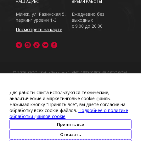
НАШ АДРЕС
ВРЕМЯ РАБОТЫ
Минск, ул. Разинская 5,
Ежедневно без
паркинг уровни 1-3
выходных
с 9.00 до 20.00
Посмотреть на карте
© 2026, ООО "Зубр Эксперт", УНП 193801908. ® АВТОДОМ
- зарегистрированная торговая марка в Республике
Беларусь
Обращаем Ваше внимание на то, что данный интернет-
Для работы сайта используются технические,
сайт носит исключительно информационный характер
аналитические и маркетинговые сооkіе-файлы.
Любое использование либо копирование материалов
Нажимая кнопку "Принять все", вы даете согласие на
или подборки материалов сайта, элементов дизайна и
обработку всех cookie-файлов.
Подробнее о политике
оформления запрещено
обработки файлов cookie
Политика обработки персональных данных
•
Политикой
обработки файлов cookie
•
Политика видеонаблюдения
Принять все
•
Условия обработки персональных данных
Отказать