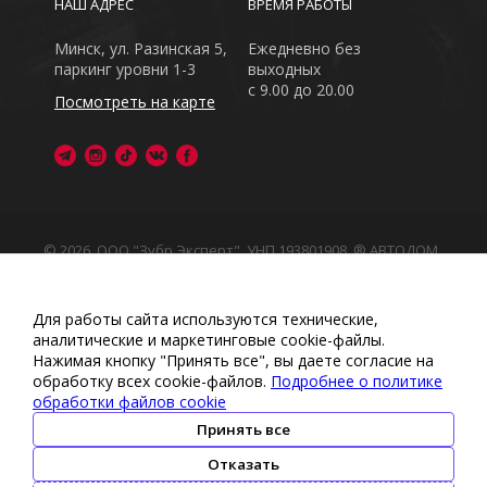
НАШ АДРЕС
ВРЕМЯ РАБОТЫ
Минск, ул. Разинская 5,
Ежедневно без
паркинг уровни 1-3
выходных
с 9.00 до 20.00
Посмотреть на карте
© 2026, ООО "Зубр Эксперт", УНП 193801908. ® АВТОДОМ
- зарегистрированная торговая марка в Республике
Беларусь
Обращаем Ваше внимание на то, что данный интернет-
Для работы сайта используются технические,
сайт носит исключительно информационный характер
аналитические и маркетинговые сооkіе-файлы.
Любое использование либо копирование материалов
Нажимая кнопку "Принять все", вы даете согласие на
или подборки материалов сайта, элементов дизайна и
обработку всех cookie-файлов.
Подробнее о политике
оформления запрещено
обработки файлов cookie
Политика обработки персональных данных
•
Политикой
обработки файлов cookie
•
Политика видеонаблюдения
Принять все
•
Условия обработки персональных данных
Отказать