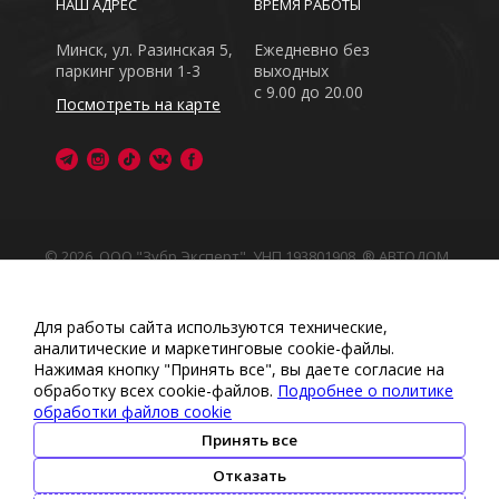
НАШ АДРЕС
ВРЕМЯ РАБОТЫ
Минск, ул. Разинская 5,
Ежедневно без
паркинг уровни 1-3
выходных
с 9.00 до 20.00
Посмотреть на карте
© 2026, ООО "Зубр Эксперт", УНП 193801908. ® АВТОДОМ
- зарегистрированная торговая марка в Республике
Беларусь
Обращаем Ваше внимание на то, что данный интернет-
Для работы сайта используются технические,
сайт носит исключительно информационный характер
аналитические и маркетинговые сооkіе-файлы.
Любое использование либо копирование материалов
Нажимая кнопку "Принять все", вы даете согласие на
или подборки материалов сайта, элементов дизайна и
обработку всех cookie-файлов.
Подробнее о политике
оформления запрещено
обработки файлов cookie
Политика обработки персональных данных
•
Политикой
обработки файлов cookie
•
Политика видеонаблюдения
Принять все
•
Условия обработки персональных данных
Отказать