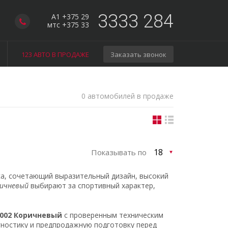
3333 284
A1 +375 29
мтс +375 33
123 АВТО В ПРОДАЖЕ
Заказать звонок
0 автомобилей в продаже
Показывать по
а, сочетающий выразительный дизайн, высокий
ричневый
выбирают за спортивный характер,
2002 Коричневый
с проверенным техническим
гностику и предпродажную подготовку перед