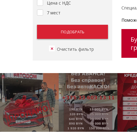
Цена с НДС
Специа
7 мест
Поможе
Б
г