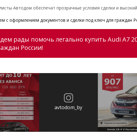
листы Автодом обеспечат прозрачные условия сделки и высокий
м с оформлением документов и сделки под ключ для граждан Р
удем рады помочь легально купить Audi A7 2
раждан России!
avtodom_by