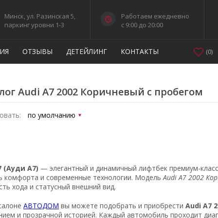
Минск, ул. Разинская 5,
Работаем ежедневно
паркинг уровни 1-3
c 9:00 до 20:00
ИЯ
ОТЗЫВЫ
ДЕТЕЙЛИНГ
КОНТАКТЫ
(
0
)
лог Audi A7 2002 Коричневый с пробегом
овать:
7 (Ауди А7)
— элегантный и динамичный лифтбек премиум-класс
ь комфорта и современные технологии. Модель
Audi A7 2002 Ко
сть хода и статусный внешний вид.
салоне
АВТОДОМ
вы можете подобрать и приобрести
Audi A7 
нием и прозрачной историей. Каждый автомобиль проходит диа