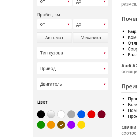
размещ
Пробег, км
Поче
Выр
Ком
Автомат
Механика
Отл
Сов
Бал
Audi A
оснаще
Преи
Про
Цвет
Воз
Пом
Про
Свяжи
соотве