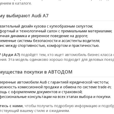
ением в каталоге.
му выбирают Audi A7
азительный дизайн кузова с купеобразным силуэтом;
фортный и технологичный салон с премиальными материалами;
ичная динамика и уверенное поведение на дороге;
ременные системы безопасности и ассистенты водителя;
анс между спортивностью, комфортом и практичностью.
7 (Ауди А7)
подойдёт тем, кто ищет автомобиль бизнес-класса 
ния. Эта модель одинаково хорошо подходит для деловых поезд
мущества покупки в АВТОДОМ
веренные автомобили Audi с гарантией юридической чистоты;
можность комиссионной продажи и обмена по системе trade-in;
ощь с оформлением документов и страховкой;
фессиональные консультации на всех этапах выбора и покупки.
тесь с нами
, чтобы получить подробную информацию и подоб
тствующий вашему стилю и ожиданиям.