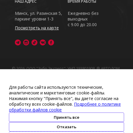
НАШ АДРЕС
ВРЕМЯ РАБОТЫ
Минск, ул. Разинская 5,
Ежедневно без
паркинг уровни 1-3
выходных
с 9.00 до 20.00
Посмотреть на карте
© 2026, ООО "Зубр Эксперт", УНП 193801908. ® АВТОДОМ
- зарегистрированная торговая марка в Республике
Беларусь
Обращаем Ваше внимание на то, что данный интернет-
Для работы сайта используются технические,
сайт носит исключительно информационный характер
аналитические и маркетинговые сооkіе-файлы.
Любое использование либо копирование материалов
Нажимая кнопку "Принять все", вы даете согласие на
или подборки материалов сайта, элементов дизайна и
обработку всех cookie-файлов.
Подробнее о политике
оформления запрещено
обработки файлов cookie
Политика обработки персональных данных
•
Политикой
обработки файлов cookie
•
Политика видеонаблюдения
Принять все
•
Условия обработки персональных данных
Отказать