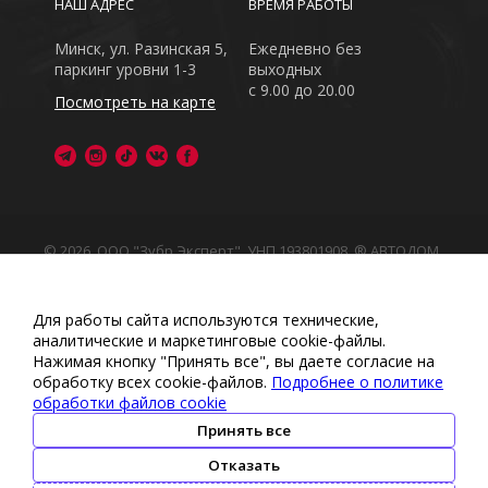
НАШ АДРЕС
ВРЕМЯ РАБОТЫ
Минск, ул. Разинская 5,
Ежедневно без
паркинг уровни 1-3
выходных
с 9.00 до 20.00
Посмотреть на карте
© 2026, ООО "Зубр Эксперт", УНП 193801908. ® АВТОДОМ
- зарегистрированная торговая марка в Республике
Беларусь
Обращаем Ваше внимание на то, что данный интернет-
Для работы сайта используются технические,
сайт носит исключительно информационный характер
аналитические и маркетинговые сооkіе-файлы.
Любое использование либо копирование материалов
Нажимая кнопку "Принять все", вы даете согласие на
или подборки материалов сайта, элементов дизайна и
обработку всех cookie-файлов.
Подробнее о политике
оформления запрещено
обработки файлов cookie
Политика обработки персональных данных
•
Политикой
обработки файлов cookie
•
Политика видеонаблюдения
Принять все
•
Условия обработки персональных данных
Отказать