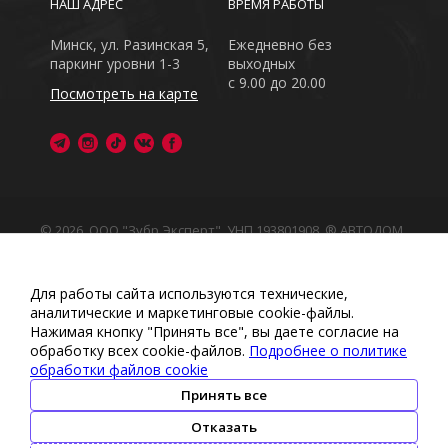
НАШ АДРЕС
ВРЕМЯ РАБОТЫ
Минск, ул. Разинская 5,
Ежедневно без
паркинг уровни 1-3
выходных
с 9.00 до 20.00
Посмотреть на карте
© 2026, ООО "Зубр Эксперт", УНП 193801908. ® АВТОДОМ
- зарегистрированная торговая марка в Республике
Беларусь
Обращаем Ваше внимание на то, что данный интернет-
Для работы сайта используются технические,
сайт носит исключительно информационный характер
аналитические и маркетинговые сооkіе-файлы.
Любое использование либо копирование материалов
Нажимая кнопку "Принять все", вы даете согласие на
или подборки материалов сайта, элементов дизайна и
обработку всех cookie-файлов.
Подробнее о политике
оформления запрещено
обработки файлов cookie
Политика обработки персональных данных
•
Политикой
обработки файлов cookie
•
Политика видеонаблюдения
Принять все
•
Условия обработки персональных данных
Отказать