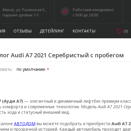
Минск, ул. Разинская 5,
Работаем ежедневно
паркинг уровни 1-3
c 9:00 до 20:00
ИЯ
ОТЗЫВЫ
ДЕТЕЙЛИНГ
КОНТАКТЫ
(
0
)
лог Audi A7 2021 Серебристый с пробегом
овать:
7 (Ауди А7)
— элегантный и динамичный лифтбек премиум-класс
ь комфорта и современные технологии. Модель
Audi A7 2021 Се
сть хода и статусный внешний вид.
салоне
АВТОДОМ
вы можете подобрать и приобрести
Audi A7 
нием и прозрачной историей. Каждый автомобиль проходит диа