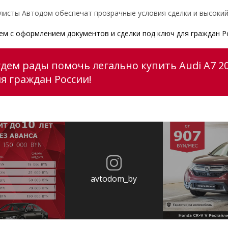
листы Автодом обеспечат прозрачные условия сделки и высокий
м с оформлением документов и сделки под ключ для граждан Р
удем рады помочь легально купить Audi A7 2
ля граждан России!
avtodom_by