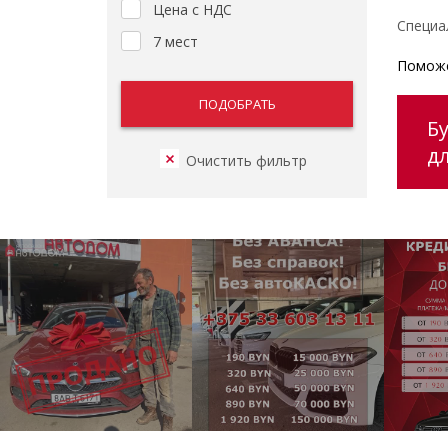
Цена с НДС
Специа
7 мест
Поможе
Б
д