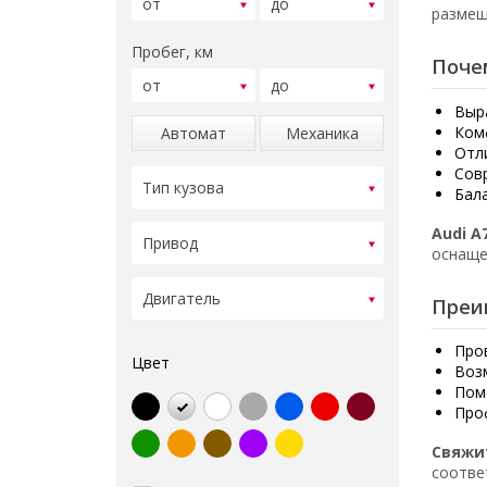
размещ
Пробег, км
Поче
Выр
Ком
Автомат
Механика
Отл
Сов
Бал
Audi A
оснаще
Преи
Про
Цвет
Воз
Пом
Про
Свяжи
соотве