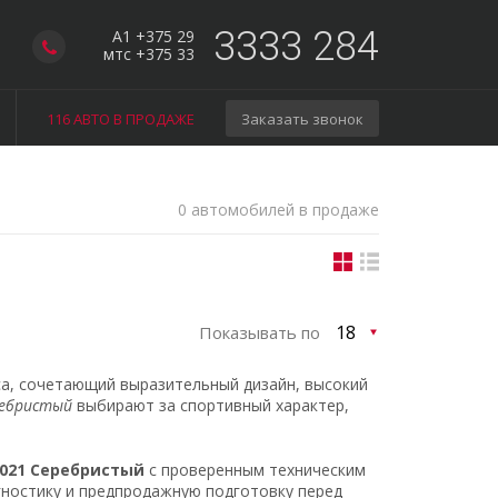
3333 284
A1 +375 29
мтс +375 33
116 АВТО В ПРОДАЖЕ
Заказать звонок
0 автомобилей в продаже
Показывать по
а, сочетающий выразительный дизайн, высокий
ребристый
выбирают за спортивный характер,
2021 Серебристый
с проверенным техническим
гностику и предпродажную подготовку перед