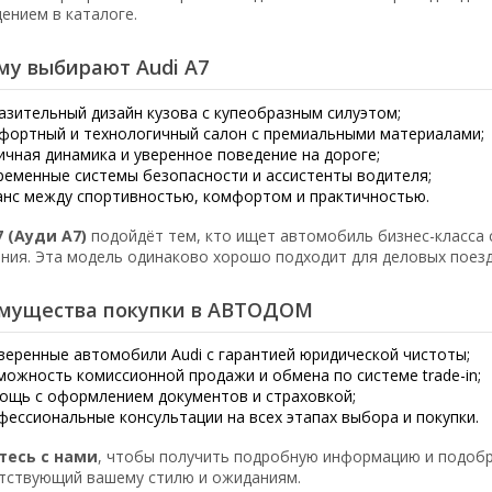
ением в каталоге.
му выбирают Audi A7
азительный дизайн кузова с купеобразным силуэтом;
фортный и технологичный салон с премиальными материалами;
ичная динамика и уверенное поведение на дороге;
ременные системы безопасности и ассистенты водителя;
анс между спортивностью, комфортом и практичностью.
7 (Ауди А7)
подойдёт тем, кто ищет автомобиль бизнес-класса 
ния. Эта модель одинаково хорошо подходит для деловых поезд
мущества покупки в АВТОДОМ
веренные автомобили Audi с гарантией юридической чистоты;
можность комиссионной продажи и обмена по системе trade-in;
ощь с оформлением документов и страховкой;
фессиональные консультации на всех этапах выбора и покупки.
тесь с нами
, чтобы получить подробную информацию и подоб
тствующий вашему стилю и ожиданиям.