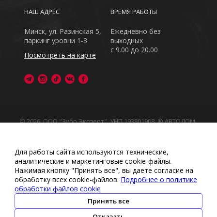
НАШ АДРЕС
ВРЕМЯ РАБОТЫ
Минск, ул. Разинская 5,
Ежедневно без
паркинг уровни 1-3
выходных
с 9.00 до 20.00
Посмотреть на карте
© 2026, ООО "Зубр Эксперт", УНП 193801908. ® АВТОДОМ
- зарегистрированная торговая марка в Республике
Беларусь
Обращаем Ваше внимание на то, что данный интернет-
Для работы сайта используются технические,
сайт носит исключительно информационный характер
аналитические и маркетинговые сооkіе-файлы.
Любое использование либо копирование материалов
Нажимая кнопку "Принять все", вы даете согласие на
или подборки материалов сайта, элементов дизайна и
обработку всех cookie-файлов.
Подробнее о политике
оформления запрещено
обработки файлов cookie
Политика обработки персональных данных
•
Политикой
обработки файлов cookie
•
Политика видеонаблюдения
Принять все
•
Условия обработки персональных данных
Отказать