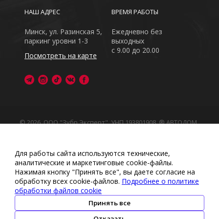
НАШ АДРЕС
ВРЕМЯ РАБОТЫ
Минск, ул. Разинская 5,
Ежедневно без
паркинг уровни 1-3
выходных
с 9.00 до 20.00
Посмотреть на карте
© 2026, ООО "Зубр Эксперт", УНП 193801908. ® АВТОДОМ
- зарегистрированная торговая марка в Республике
Беларусь
Обращаем Ваше внимание на то, что данный интернет-
Для работы сайта используются технические,
сайт носит исключительно информационный характер
аналитические и маркетинговые сооkіе-файлы.
Любое использование либо копирование материалов
Нажимая кнопку "Принять все", вы даете согласие на
или подборки материалов сайта, элементов дизайна и
обработку всех cookie-файлов.
Подробнее о политике
оформления запрещено
обработки файлов cookie
Политика обработки персональных данных
•
Политикой
обработки файлов cookie
•
Политика видеонаблюдения
Принять все
•
Условия обработки персональных данных
Отказать