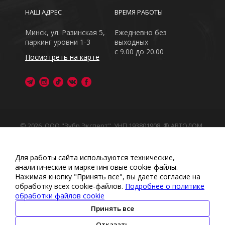
НАШ АДРЕС
ВРЕМЯ РАБОТЫ
Минск, ул. Разинская 5,
Ежедневно без
паркинг уровни 1-3
выходных
с 9.00 до 20.00
Посмотреть на карте
© 2026, ООО "Зубр Эксперт", УНП 193801908. ® АВТОДОМ
- зарегистрированная торговая марка в Республике
Беларусь
Обращаем Ваше внимание на то, что данный интернет-
Для работы сайта используются технические,
сайт носит исключительно информационный характер
аналитические и маркетинговые сооkіе-файлы.
Любое использование либо копирование материалов
Нажимая кнопку "Принять все", вы даете согласие на
или подборки материалов сайта, элементов дизайна и
обработку всех cookie-файлов.
Подробнее о политике
оформления запрещено
обработки файлов cookie
Политика обработки персональных данных
•
Политикой
обработки файлов cookie
•
Политика видеонаблюдения
Принять все
•
Условия обработки персональных данных
Отказать