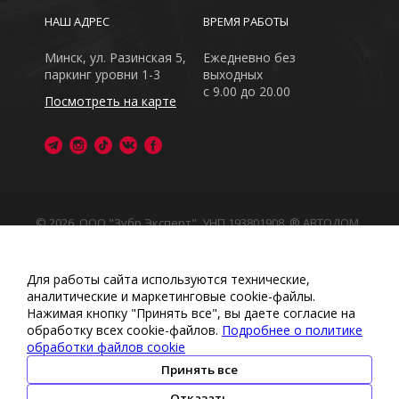
НАШ АДРЕС
ВРЕМЯ РАБОТЫ
Минск, ул. Разинская 5,
Ежедневно без
паркинг уровни 1-3
выходных
с 9.00 до 20.00
Посмотреть на карте
© 2026, ООО "Зубр Эксперт", УНП 193801908. ® АВТОДОМ
- зарегистрированная торговая марка в Республике
Беларусь
Обращаем Ваше внимание на то, что данный интернет-
Для работы сайта используются технические,
сайт носит исключительно информационный характер
аналитические и маркетинговые сооkіе-файлы.
Любое использование либо копирование материалов
Нажимая кнопку "Принять все", вы даете согласие на
или подборки материалов сайта, элементов дизайна и
обработку всех cookie-файлов.
Подробнее о политике
оформления запрещено
обработки файлов cookie
Политика обработки персональных данных
•
Политикой
обработки файлов cookie
•
Политика видеонаблюдения
Принять все
•
Условия обработки персональных данных
Отказать