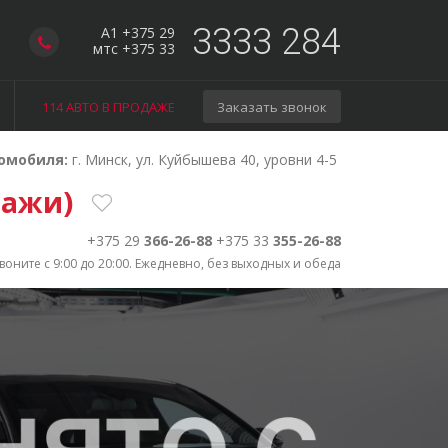
3333 284
A1 +375 29
мтс +375 33
114 АВТО В ПРОДАЖЕ
Заказать звонок
омобиля:
г. Минск, ул. Куйбышева 40, уровни 4-5
одажи)
+375 29
366-26-88
+375 33
355-26-88
воните с 9:00 до 20:00. Ежедневно, без выходных и обеда