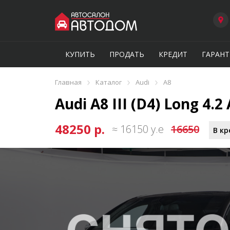
КУПИТЬ
ПРОДАТЬ
КРЕДИТ
ГАРАНТ
›
›
›
Главная
Каталог
Audi
A8
Audi A8 III (D4) Long 4.2 
48250 р.
≈ 16150 у.е
16650
В кр