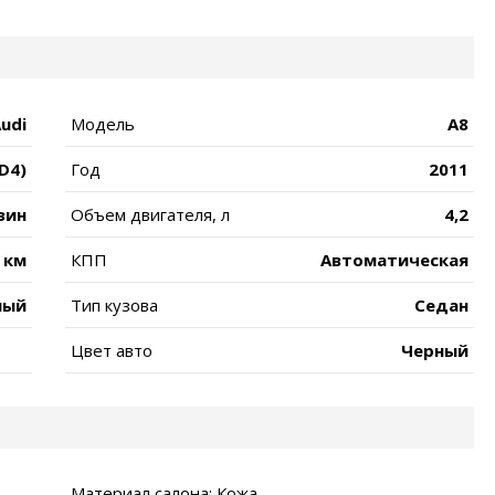
udi
Модель
A8
(D4)
Год
2011
зин
Объем двигателя, л
4,2
 км
КПП
Автоматическая
ный
Тип кузова
Седан
Цвет авто
Черный
Материал салона: Кожа