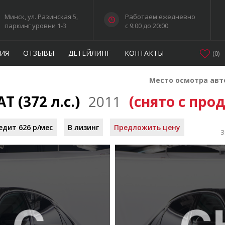
Минск, ул. Разинская 5,
Работаем ежедневно
паркинг уровни 1-3
c 9:00 до 20:00
ИЯ
ОТЗЫВЫ
ДЕТЕЙЛИНГ
КОНТАКТЫ
(
0
)
Место осмотра авт
AT (372 л.с.)
2011
(снято с пр
едит 626 р/мес
В лизинг
Предложить цену
З