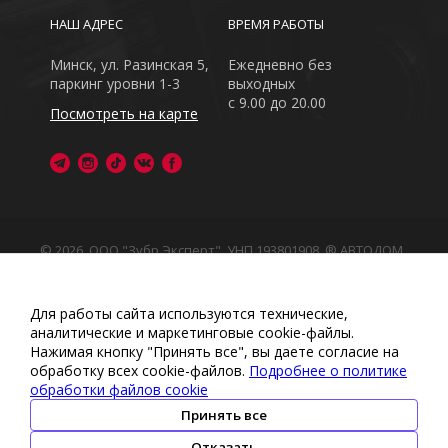
НАШ АДРЕС
ВРЕМЯ РАБОТЫ
Минск, ул. Разинская 5,
Ежедневно без
паркинг уровни 1-3
выходных
с 9.00 до 20.00
Посмотреть на карте
© 2026, ООО "Зубр Эксперт", УНП 193801908. ® АВТОДОМ
- зарегистрированная торговая марка в Республике
Беларусь
Обращаем Ваше внимание на то, что данный интернет-
Для работы сайта используются технические,
сайт носит исключительно информационный характер
аналитические и маркетинговые сооkіе-файлы.
Любое использование либо копирование материалов
Нажимая кнопку "Принять все", вы даете согласие на
или подборки материалов сайта, элементов дизайна и
обработку всех cookie-файлов.
Подробнее о политике
оформления запрещено
обработки файлов cookie
Политика обработки персональных данных
•
Политикой
обработки файлов cookie
•
Политика видеонаблюдения
Принять все
•
Условия обработки персональных данных
Отказать