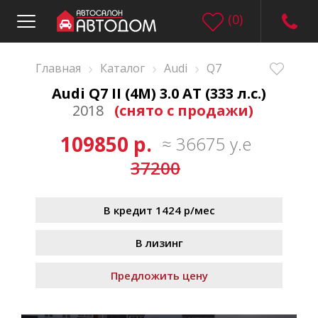
(
0
)
›
›
›
Главная
Каталог
Audi
Q7
Audi Q7 II (4M) 3.0 AT (333 л.с.)
2018
(снято с продажи)
109850 р.
≈ 36675 у.е
37200
В кредит 1424 р/мес
В лизинг
Предложить цену