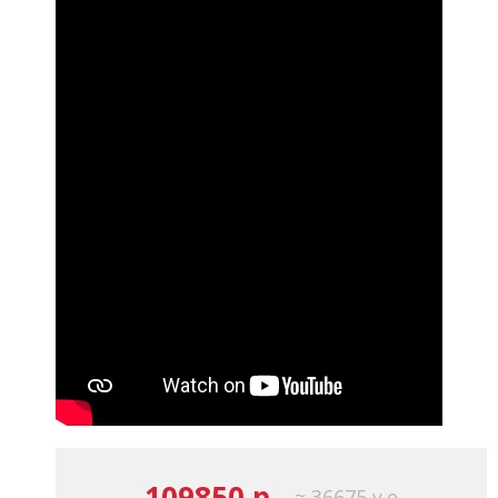
109850 р.
≈ 36675 у.е