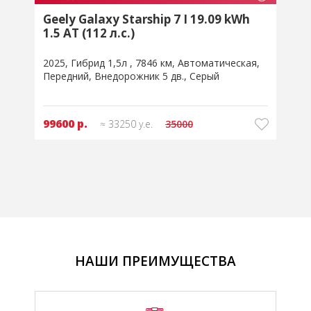
5
Geely Galaxy Starship 7 I 19.09 kWh
1.5 AT (112 л.с.)
л
2025
Гибрид 1,5л
7846 км
Автоматическая
2
Передний
Внедорожник 5 дв.
Серый
99600 р.
≈ 33250 у.е.
35000
НАШИ ПРЕИМУЩЕСТВА