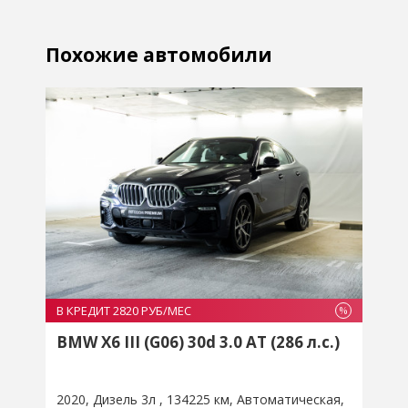
Похожие автомобили
В КРЕДИТ 2820 РУБ/МЕС
В
%
%
BMW X6 III (G06) 30d 3.0 AT (286 л.с.)
2020
Дизель 3л
134225 км
Автоматическая
2