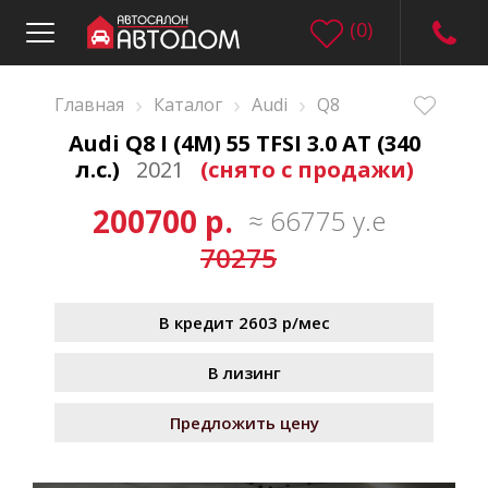
(
0
)
›
›
›
Главная
Каталог
Audi
Q8
Audi Q8 I (4M) 55 TFSI 3.0 AT (340
л.с.)
2021
(снято с продажи)
200700 р.
≈ 66775 у.е
70275
В кредит 2603 р/мес
В лизинг
Предложить цену