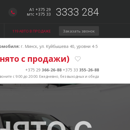
3333 284
A1 +375 29
мтс +375 33
119 АВТО В ПРОДАЖЕ
Заказать звонок
омобиля:
г. Минск, ул. Куйбышева 40, уровни 4-5
снято с продажи)
+375 29
366-26-88
+375 33
355-26-88
воните с 9:00 до 20:00. Ежедневно, без выходных и обеда