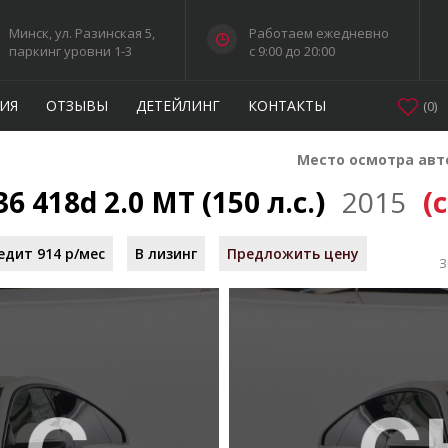
Минск, ул. Разинская 5,
Работаем ежедневно
паркинг уровни 1-3
c 9:00 до 20:00
ИЯ
ОТЗЫВЫ
ДЕТЕЙЛИНГ
КОНТАКТЫ
(
0
)
Место осмотра авт
 418d 2.0 MT (150 л.с.)
2015
(
едит 914 р/мес
В лизинг
Предложить цену
З