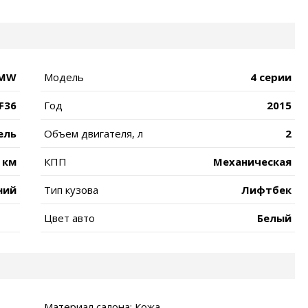
MW
Модель
4 серии
F36
Год
2015
ель
Объем двигателя, л
2
 км
КПП
Механическая
ний
Тип кузова
Лифтбек
Цвет авто
Белый
Материал салона: Кожа