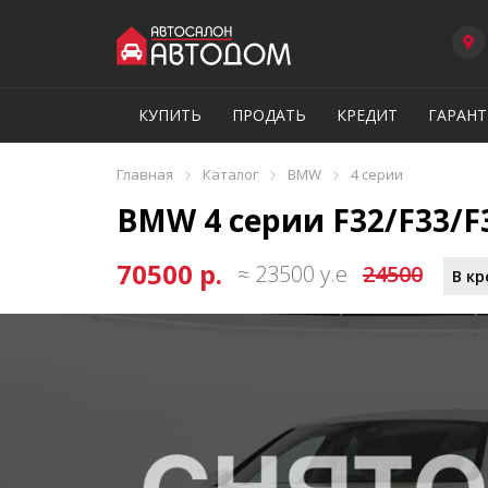
КУПИТЬ
ПРОДАТЬ
КРЕДИТ
ГАРАНТ
›
›
›
Главная
Каталог
BMW
4 серии
BMW 4 серии F32/F33/F36
70500 р.
≈ 23500 у.е
24500
В кр