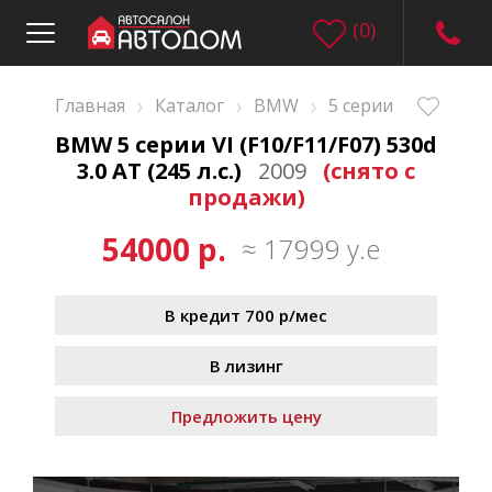
(
0
)
›
›
›
Главная
Каталог
BMW
5 серии
BMW 5 серии VI (F10/F11/F07) 530d
3.0 AT (245 л.с.)
2009
(снято с
продажи)
54000 р.
≈ 17999 у.е
В кредит 700 р/мес
В лизинг
Предложить цену