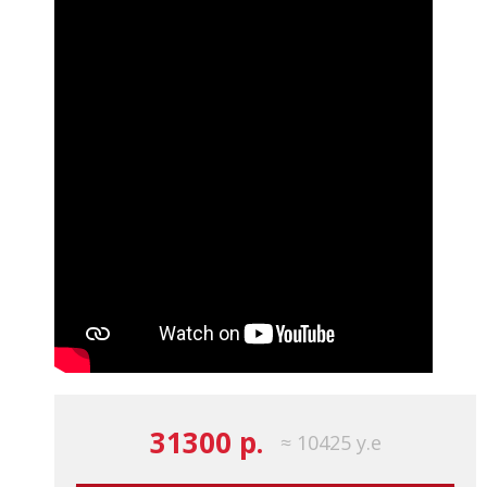
31300 р.
≈ 10425 у.е