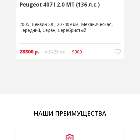
Honda Accord VIII 2.0 AT (156 л.с.)
2010
Бензин 2л
371568 км
Автоматическая
Передний
Седан
Серебристый
31300 р.
≈ 10425 у.е.
10950
НАШИ ПРЕИМУЩЕСТВА