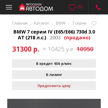
(
0
)
›
›
›
Главная
Каталог
BMW
7 серии
BMW 7 серии IV (E65/E66) 730d 3.0
AT (218 л.с.)
2003
(продано)
31300 р.
≈ 10425 у.е
10950
В кредит 406 р/мес
В лизинг
Предложить цену