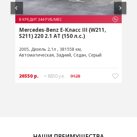
В КРЕДИТ 367 РУБ/МЕС
%
%
Peugeot 407 I 2.0 MT (136 л.с.)
2005
Бензин 2л
207409 км
Механическая
Передний
Седан
Серебристый
28300 р.
≈ 9425 у.е.
9900
НАШИ ПРЕИМУЩЕСТВА