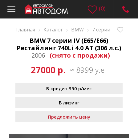
(
0
)
›
›
›
Главная
Каталог
BMW
7 серии
BMW 7 серии IV (E65/E66)
Рестайлинг 740Li 4.0 AT (306 л.с.)
2006
(снято с продажи)
27000 р.
≈ 8999 у.е
В кредит 350 р/мес
В лизинг
Предложить цену