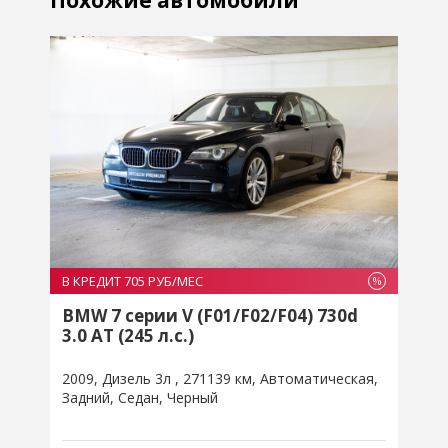
В КРЕДИТ 705 РУБ/МЕС
В
%
%
BMW 7 серии V (F01/F02/F04) 730d
3.0 AT (245 л.с.)
3
2009
Дизель 3л
271139 км
Автоматическая
2
Задний
Седан
Черный
З