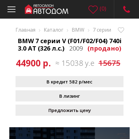
(
0
)
›
›
›
Главная
Каталог
BMW
7 серии
BMW 7 серии V (F01/F02/F04) 740i
3.0 AT (326 л.с.)
2009
(продано)
44900 р.
≈ 15038 у.е
15675
В кредит 582 р/мес
В лизинг
Предложить цену