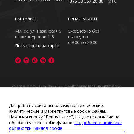
+375 33 357 26 88
MTC
НАШ АДРЕС
ВРЕМЯ РАБОТЫ
Минск, ул. Разинская 5,
Ежедневно без
паркинг уровни 1-3
выходных
с 9.00 до 20.00
Посмотреть на карте
© 2026, ООО "Зубр Эксперт", УНП 193801908. ® АВТОДОМ
- зарегистрированная торговая марка в Республике
Беларусь
Обращаем Ваше внимание на то, что данный интернет-
Для работы сайта используются технические,
сайт носит исключительно информационный характер
аналитические и маркетинговые сооkіе-файлы.
Любое использование либо копирование материалов
Нажимая кнопку "Принять все", вы даете согласие на
или подборки материалов сайта, элементов дизайна и
обработку всех cookie-файлов.
Подробнее о политике
оформления запрещено
обработки файлов cookie
Политика обработки персональных данных
•
Политикой