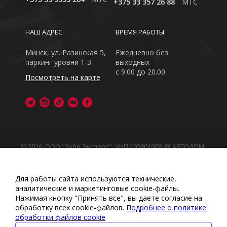
+375 33 357 26 88
MTC
НАШ АДРЕС
ВРЕМЯ РАБОТЫ
Минск, ул. Разинская 5,
Ежедневно без
паркинг уровни 1-3
выходных
с 9.00 до 20.00
Посмотреть на карте
© 2026, ООО "Зубр Эксперт", УНП 193801908. ® АВТОДОМ
- зарегистрированная торговая марка в Республике
Беларусь
Обращаем Ваше внимание на то, что данный интернет-
Для работы сайта используются технические,
сайт носит исключительно информационный характер
аналитические и маркетинговые сооkіе-файлы.
Любое использование либо копирование материалов
Нажимая кнопку "Принять все", вы даете согласие на
или подборки материалов сайта, элементов дизайна и
обработку всех cookie-файлов.
Подробнее о политике
оформления запрещено
обработки файлов cookie
Политика обработки персональных данных
•
Политикой