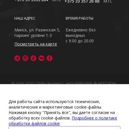
+375 33 357 26 88
MTC
НАШ АДРЕС
ВРЕМЯ РАБОТЫ
Минск, ул. Разинская 5,
Ежедневно без
паркинг уровни 1-3
выходных
с 9.00 до 20.00
Посмотреть на карте
© 2026, ООО "Зубр Эксперт", УНП 193801908. ® АВТОДОМ
- зарегистрированная торговая марка в Республике
Беларусь
Обращаем Ваше внимание на то, что данный интернет-
Для работы сайта используются технические,
сайт носит исключительно информационный характер
аналитические и маркетинговые сооkіе-файлы.
Любое использование либо копирование материалов
Нажимая кнопку "Принять все", вы даете согласие на
или подборки материалов сайта, элементов дизайна и
обработку всех cookie-файлов.
Подробнее о политике
оформления запрещено
обработки файлов cookie
Политика обработки персональных данных
•
Политикой