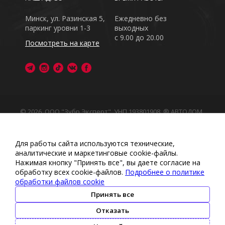
Минск, ул. Разинская 5,
Ежедневно без
паркинг уровни 1-3
выходных
с 9.00 до 20.00
Посмотреть на карте
© 2026, ООО "Зубр Эксперт", УНП 193801908. ® АВТОДОМ
- зарегистрированная торговая марка в Республике
Беларусь
Обращаем Ваше внимание на то, что данный интернет-
Для работы сайта используются технические,
сайт носит исключительно информационный характер
аналитические и маркетинговые сооkіе-файлы.
Любое использование либо копирование материалов
Нажимая кнопку "Принять все", вы даете согласие на
или подборки материалов сайта, элементов дизайна и
обработку всех cookie-файлов.
Подробнее о политике
оформления запрещено
обработки файлов cookie
Политика обработки персональных данных
•
Политикой
обработки файлов cookie
•
Политика видеонаблюдения
Принять все
•
Условия обработки персональных данных
Отказать