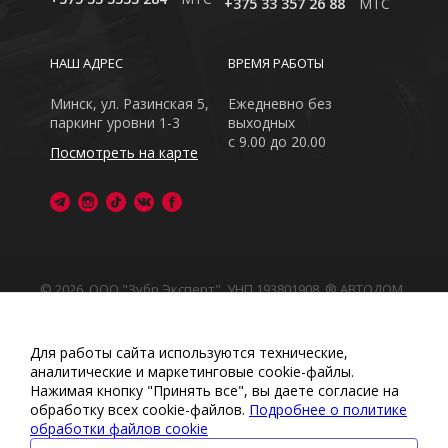
+375 33 357 26 88
MTC
НАШ АДРЕС
ВРЕМЯ РАБОТЫ
Минск, ул. Разинская 5,
Ежедневно без
паркинг уровни 1-3
выходных
с 9.00 до 20.00
Посмотреть на карте
© 2026, ООО "Зубр Эксперт", УНП 193801908. ® АВТОДОМ
- зарегистрированная торговая марка в Республике
Беларусь
Обращаем Ваше внимание на то, что данный интернет-
Для работы сайта используются технические,
сайт носит исключительно информационный характер
аналитические и маркетинговые сооkіе-файлы.
Любое использование либо копирование материалов
Нажимая кнопку "Принять все", вы даете согласие на
или подборки материалов сайта, элементов дизайна и
обработку всех cookie-файлов.
Подробнее о политике
оформления запрещено
обработки файлов cookie
Политика обработки персональных данных
•
Политикой