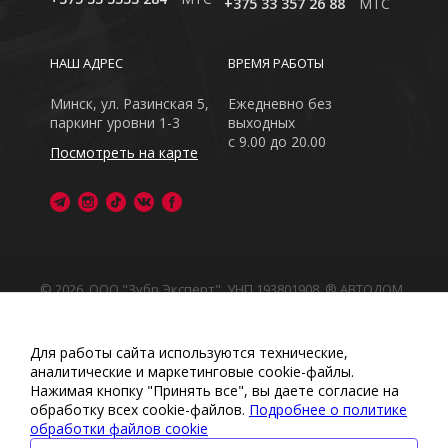
+375 33 357 26 88
MTC
НАШ АДРЕС
ВРЕМЯ РАБОТЫ
Минск, ул. Разинская 5,
Ежедневно без
паркинг уровни 1-3
выходных
с 9.00 до 20.00
Посмотреть на карте
© 2026, ООО "Зубр Эксперт", УНП 193801908. ® АВТОДОМ
- зарегистрированная торговая марка в Республике
Беларусь
Обращаем Ваше внимание на то, что данный интернет-
Для работы сайта используются технические,
сайт носит исключительно информационный характер
аналитические и маркетинговые сооkіе-файлы.
Любое использование либо копирование материалов
Нажимая кнопку "Принять все", вы даете согласие на
или подборки материалов сайта, элементов дизайна и
обработку всех cookie-файлов.
Подробнее о политике
оформления запрещено
обработки файлов cookie
Политика обработки персональных данных
•
Политикой