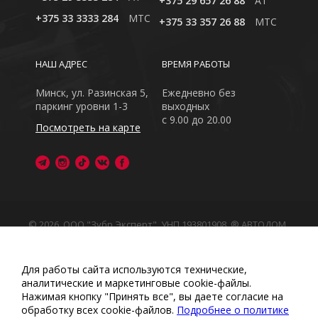
+375 29 657 26 88
A1
+375 33 3333 284
MTC
+375 33 357 26 88
MTC
НАШ АДРЕС
ВРЕМЯ РАБОТЫ
Минск, ул. Разинская 5,
Ежедневно без
паркинг уровни 1-3
выходных
с 9.00 до 20.00
Посмотреть на карте
© 2026, ООО "Зубр Эксперт", УНП 193801908. ® АВТОДОМ
- зарегистрированная торговая марка в Республике
Беларусь
Обращаем Ваше внимание на то, что данный интернет-
Для работы сайта используются технические,
сайт носит исключительно информационный характер
аналитические и маркетинговые сооkіе-файлы.
Любое использование либо копирование материалов
Нажимая кнопку "Принять все", вы даете согласие на
или подборки материалов сайта, элементов дизайна и
обработку всех cookie-файлов.
Подробнее о политике
оформления запрещено