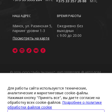
+375 33 357 26 88
MTC
НАШ АДРЕС
ВРЕМЯ РАБОТЫ
Минск, ул. Разинская 5,
Ежедневно без
паркинг уровни 1-3
выходных
с 9.00 до 20.00
Посмотреть на карте
© 2026, ООО "Зубр Эксперт", УНП 193801908. ® АВТОДОМ
- зарегистрированная торговая марка в Республике
Беларусь
Обращаем Ваше внимание на то, что данный интернет-
Для работы сайта используются технические,
сайт носит исключительно информационный характер
аналитические и маркетинговые сооkіе-файлы.
Любое использование либо копирование материалов
Нажимая кнопку "Принять все", вы даете согласие на
или подборки материалов сайта, элементов дизайна и
обработку всех cookie-файлов.
Подробнее о политике
оформления запрещено
обработки файлов cookie
Политика обработки персональных данных
•
Политикой