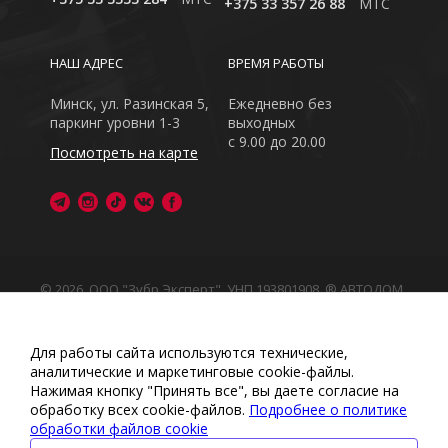
+375 33 357 26 88
MTC
НАШ АДРЕС
ВРЕМЯ РАБОТЫ
Минск, ул. Разинская 5,
Ежедневно без
паркинг уровни 1-3
выходных
с 9.00 до 20.00
Посмотреть на карте
© 2026, ООО "Зубр Эксперт", УНП 193801908. ® АВТОДОМ
- зарегистрированная торговая марка в Республике
Беларусь
Обращаем Ваше внимание на то, что данный интернет-
Для работы сайта используются технические,
сайт носит исключительно информационный характер
аналитические и маркетинговые сооkіе-файлы.
Любое использование либо копирование материалов
Нажимая кнопку "Принять все", вы даете согласие на
или подборки материалов сайта, элементов дизайна и
обработку всех cookie-файлов.
Подробнее о политике
оформления запрещено
обработки файлов cookie
Политика обработки персональных данных
•
Политикой