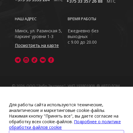
+375 33 357 26 88
MTC
НАШ АДРЕС
ВРЕМЯ РАБОТЫ
Минск, ул. Разинская 5,
Ежедневно без
паркинг уровни 1-3
выходных
с 9.00 до 20.00
Посмотреть на карте
© 2026, ООО "Зубр Эксперт", УНП 193801908. ® АВТОДОМ
- зарегистрированная торговая марка в Республике
Беларусь
Обращаем Ваше внимание на то, что данный интернет-
Для работы сайта используются технические,
сайт носит исключительно информационный характер
аналитические и маркетинговые сооkіе-файлы.
Любое использование либо копирование материалов
Нажимая кнопку "Принять все", вы даете согласие на
или подборки материалов сайта, элементов дизайна и
обработку всех cookie-файлов.
Подробнее о политике
оформления запрещено
обработки файлов cookie
Политика обработки персональных данных
•
Политикой