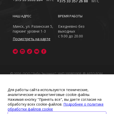
+375 33 357 26 88
MTC
НАШ АДРЕС
ВРЕМЯ РАБОТЫ
Минск, ул. Разинская 5,
Ежедневно без
паркинг уровни 1-3
выходных
с 9.00 до 20.00
Посмотреть на карте
© 2026, ООО "Зубр Эксперт", УНП 193801908. ® АВТОДОМ
- зарегистрированная торговая марка в Республике
Беларусь
Обращаем Ваше внимание на то, что данный интернет-
Для работы сайта используются технические,
сайт носит исключительно информационный характер
аналитические и маркетинговые сооkіе-файлы.
Любое использование либо копирование материалов
Нажимая кнопку "Принять все", вы даете согласие на
или подборки материалов сайта, элементов дизайна и
обработку всех cookie-файлов.
Подробнее о политике
оформления запрещено
обработки файлов cookie
Политика обработки персональных данных
•
Политикой