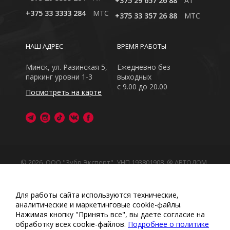
+375 29 657 26 88
A1
+375 33 3333 284
MTC
+375 33 357 26 88
MTC
НАШ АДРЕС
ВРЕМЯ РАБОТЫ
Минск, ул. Разинская 5,
Ежедневно без
паркинг уровни 1-3
выходных
с 9.00 до 20.00
Посмотреть на карте
© 2026, ООО "Зубр Эксперт", УНП 193801908. ® АВТОДОМ
- зарегистрированная торговая марка в Республике
Беларусь
Обращаем Ваше внимание на то, что данный интернет-
Для работы сайта используются технические,
сайт носит исключительно информационный характер
аналитические и маркетинговые сооkіе-файлы.
Любое использование либо копирование материалов
Нажимая кнопку "Принять все", вы даете согласие на
или подборки материалов сайта, элементов дизайна и
обработку всех cookie-файлов.
Подробнее о политике
оформления запрещено