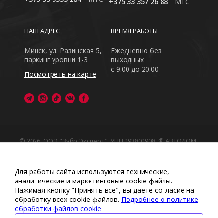
+375 33 357 26 88
MTC
НАШ АДРЕС
ВРЕМЯ РАБОТЫ
Минск, ул. Разинская 5,
Ежедневно без
паркинг уровни 1-3
выходных
с 9.00 до 20.00
Посмотреть на карте
© 2026, ООО "Зубр Эксперт", УНП 193801908. ® АВТОДОМ
- зарегистрированная торговая марка в Республике
Беларусь
Обращаем Ваше внимание на то, что данный интернет-
Для работы сайта используются технические,
сайт носит исключительно информационный характер
аналитические и маркетинговые сооkіе-файлы.
Любое использование либо копирование материалов
Нажимая кнопку "Принять все", вы даете согласие на
или подборки материалов сайта, элементов дизайна и
обработку всех cookie-файлов.
Подробнее о политике
оформления запрещено
обработки файлов cookie
Политика обработки персональных данных
•
Политикой